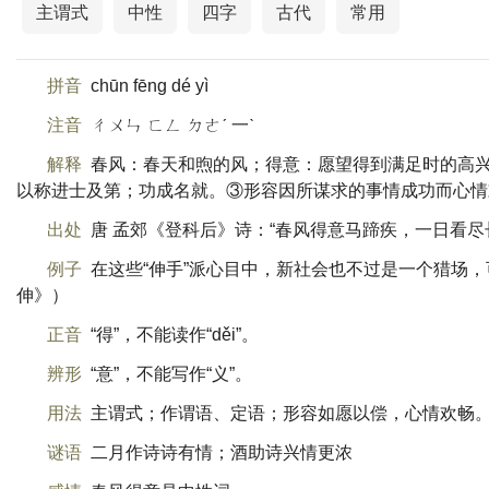
主谓式
中性
四字
古代
常用
拼音
chūn fēng dé yì
注音
ㄔㄨㄣ ㄈㄥ ㄉㄜˊ 一ˋ
解释
春风：春天和煦的风；得意：愿望得到满足时的高
以称进士及第；功成名就。③形容因所谋求的事情成功而心情
出处
唐 孟郊《登科后》诗：“春风得意马蹄疾，一日看尽
例子
在这些“伸手”派心目中，新社会也不过是一个猎场
伸》）
正音
“得”，不能读作“děi”。
辨形
“意”，不能写作“义”。
用法
主谓式；作谓语、定语；形容如愿以偿，心情欢畅
谜语
二月作诗诗有情；酒助诗兴情更浓