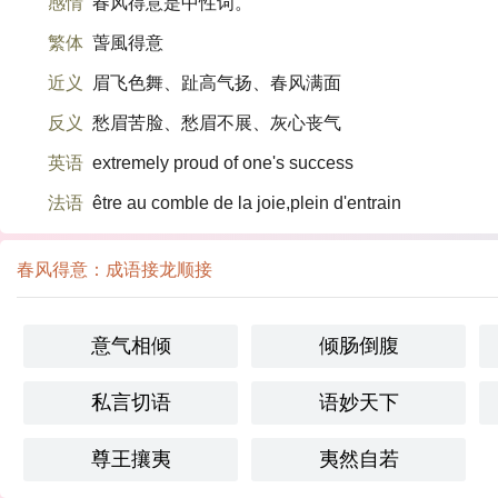
感情
春风得意是中性词。
繁体
萅風得意
近义
眉飞色舞、趾高气扬、春风满面
反义
愁眉苦脸、愁眉不展、灰心丧气
英语
extremely proud of one's success
法语
être au comble de la joie,plein d'entrain
春风得意：成语接龙顺接
意气相倾
倾肠倒腹
私言切语
语妙天下
尊王攘夷
夷然自若