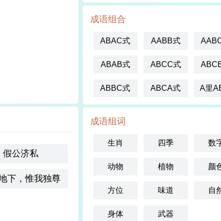
成语组合
ABAC式
AABB式
AAB
ABAB式
ABCC式
ABC
ABBC式
ABCA式
A里A
成语组词
生肖
四季
数
假公济私
动物
植物
颜
地下，惟我独尊
方位
味道
自
身体
武器