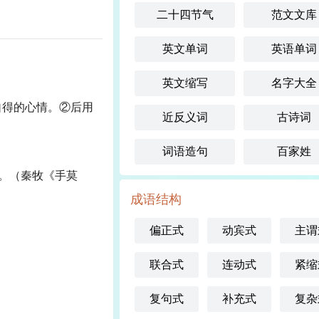
二十四节气
范文文库
英文单词
英语单词
英文缩写
名字大全
自得的心情。②后用
近反义词
古诗词
词语造句
百家姓
。（秦牧《手莫
成语结构
偏正式
动宾式
主谓
联合式
连动式
紧缩
复句式
补充式
复杂