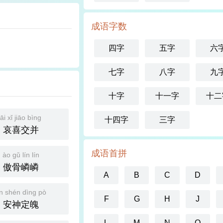
成语字数
四字
五字
六
七字
八字
九
十字
十一字
十二
āi xǐ jiāo bìng
十四字
三字
哀喜交并
成语首拼
ào gǔ lín lín
傲骨嶙嶙
A
B
C
D
n shén dìng pò
F
G
H
J
安神定魄
L
M
N
O