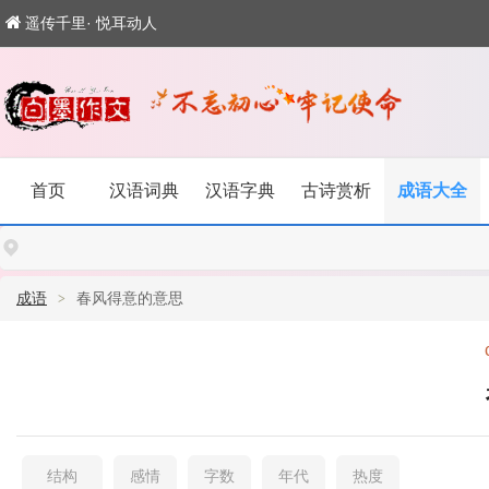
遥传千里· 悦耳动人
首页
汉语词典
汉语字典
古诗赏析
成语大全
成语
春风得意的意思
结构
感情
字数
年代
热度