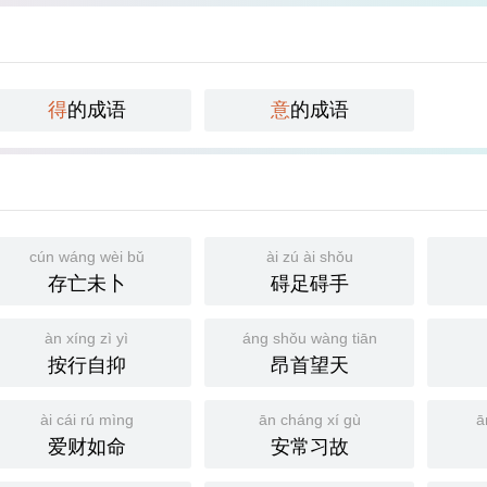
得
的成语
意
的成语
cún wáng wèi bǔ
ài zú ài shǒu
存亡未卜
碍足碍手
àn xíng zì yì
áng shǒu wàng tiān
按行自抑
昂首望天
ài cái rú mìng
ān cháng xí gù
ā
爱财如命
安常习故