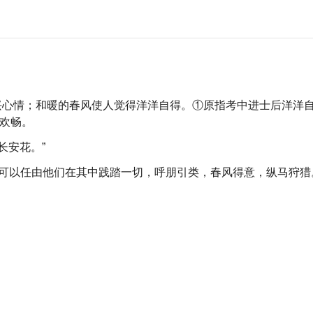
兴心情；和暖的春风使人觉得洋洋自得。①原指考中进士后洋洋
欢畅。
长安花。”
，可以任由他们在其中践踏一切，呼朋引类，春风得意，纵马狩猎
。