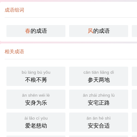
成语组词
春
的成语
风
的成语
相关成语
bù láng bù yǒu
cān tiān liǎng dì
不稂不莠
参天两地
ān shēn wéi lè
ān zhái zhèng lù
安身为乐
安宅正路
ài lǎo cí yòu
ān ān hé shì
爱老慈幼
安安合适