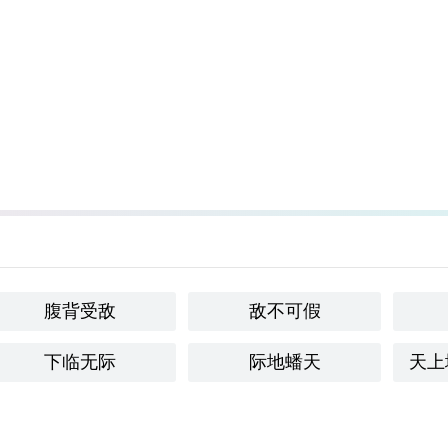
腹背受敌
敌不可假
下临无际
际地蟠天
天上