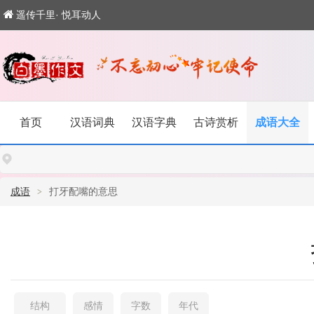
遥传千里· 悦耳动人
首页
汉语词典
汉语字典
古诗赏析
成语大全
成语
打牙配嘴的意思
结构
感情
字数
年代