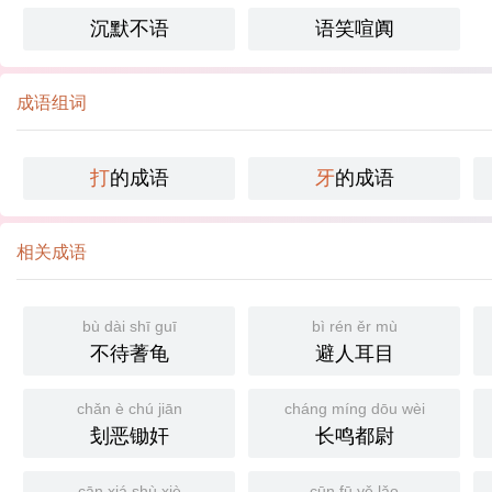
沉默不语
语笑喧阗
成语组词
打
的成语
牙
的成语
相关成语
bù dài shī guī
bì rén ěr mù
不待蓍龟
避人耳目
chǎn è chú jiān
cháng míng dōu wèi
刬恶锄奸
长鸣都尉
cān xiá shù xiè
cūn fū yě lǎo