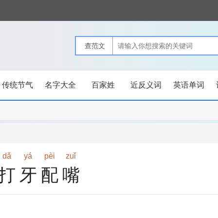
传统节气
名字大全
百家姓
近反义词
英语单词
dǎ
yá
pèi
zuǐ
打牙配嘴