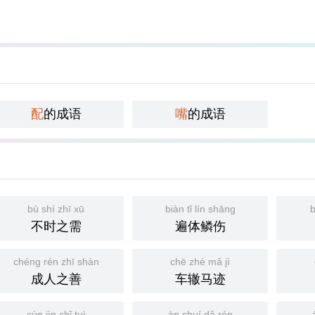
配
的成语
嘴
的成语
bù shí zhī xū
biàn tǐ lín shāng
b
不时之需
遍体鳞伤
chéng rén zhī shàn
chē zhé mǎ jì
成人之善
车辙马迹
cùn jìn chǐ tuì
àn chuí dǎ rén