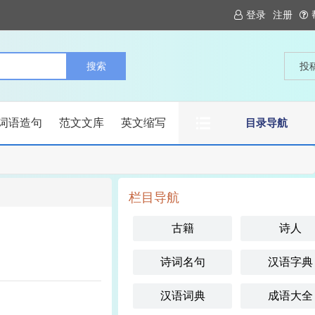
登录
注册
投
词语造句
范文文库
英文缩写
目录导航
栏目导航
古籍
诗人
诗词名句
汉语字典
汉语词典
成语大全