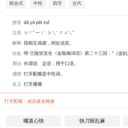
联合式
中性
四字
古代
拼音
dǎ yá pèi zuǐ
注音
ㄉㄚˇ 一ㄚˊ ㄆㄟˋ ㄗㄨㄟˇ
解释
指相互戏虐，闲扯说笑。
出处
明·兰陵笑笑生《金瓶梅词话》第二十三回：“（这妇
用法
作谓语、定语；用于口语。
感情
打牙配嘴是中性词。
近义
打牙撂嘴
打牙配嘴：成语接龙顺接
嘴直心快
快刀斩乱麻