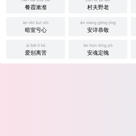
餐霞漱瀣
村夫野老
àn shì kuī xīn
ān xiáng gōng jìng
暗室亏心
安详恭敬
ài bié lí kǔ
ān hún dìng pò
爱别离苦
安魂定魄