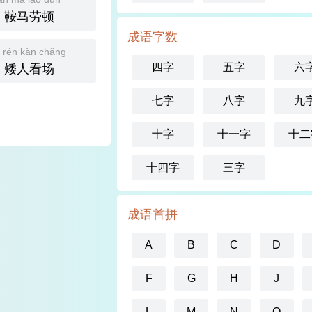
鞍马劳顿
成语字数
i rén kàn chǎng
四字
五字
六
矮人看场
七字
八字
九
十字
十一字
十二
十四字
三字
成语首拼
A
B
C
D
F
G
H
J
L
M
N
O