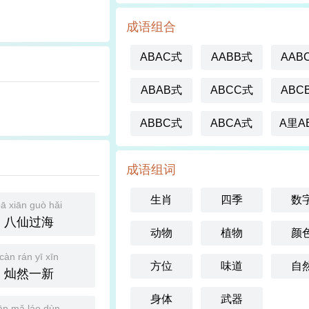
成语组合
ABAC式
AABB式
AAB
ABAB式
ABCC式
ABC
ABBC式
ABCA式
A里A
成语组词
生肖
四季
数
ā xiān guò hǎi
八仙过海
动物
植物
颜
càn rán yī xīn
方位
味道
自
灿然一新
身体
武器
ān mǎ láo dùn