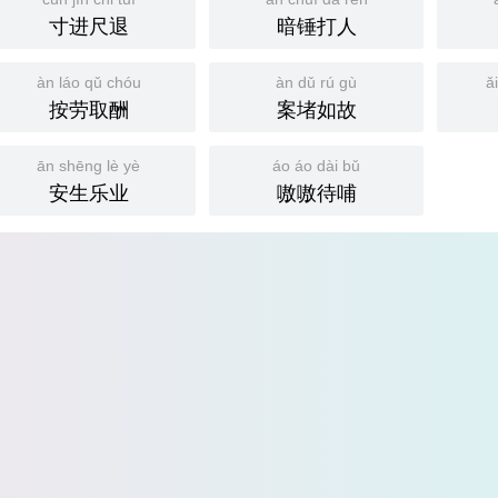
寸进尺退
暗锤打人
àn láo qǔ chóu
àn dǔ rú gù
ǎ
按劳取酬
案堵如故
ān shēng lè yè
áo áo dài bǔ
安生乐业
嗷嗷待哺