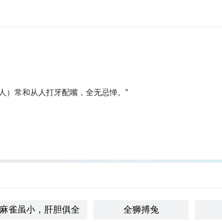
人）常和从人打牙配嘴，全无忌惮。”
麻雀虽小，肝胆俱全
全狮搏兔