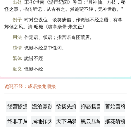
出处
宋·张世南《游宦纪闻》卷四：“且神仙、方技，秘
怪之事，书传所记，从古有之。然诡诞不经，无补世教。”
例子
时对空设位，谈笑酬倡，作诡诞不经之语，有李
邺侯之风。清·昭槤《啸亭杂录·朱文正》
用法
作定语、状语；指言语奇怪荒唐。
感情
诡诞不经是中性词。
繁体
詭誕不經
近义
怪诞不经
诡诞不经：成语接龙顺接
经营惨澹
澹泊寡欲
欲扬先抑
抑恶扬善
善始善终
终非了局
局地扣天
天下乌鸦一般黑
黑云压城城欲摧
摧花斫柳