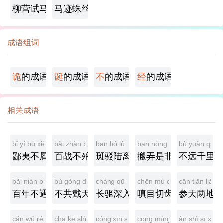
柳营试马
马迹蛛丝
成语组词
诡
的成语
诞
的成语
不
的成语
经
的成语
相关成语
bǐ yí bù xiè
bǎi zhàn bù dài
bān bó lù lí
bān nòng shì fēi
bù yuǎn qiān l
鄙夷不屑
百战不殆
斑驳陆离
搬弄是非
不远千里
bǎi nián bú yù
bù gòng dài tiān
cháng qū shēn rù
chēn mù qiē chǐ
cān tiān liǎng 
百年不遇
不共戴天
长驱深入
嗔目切齿
参天两地
cǎn wú rén lǐ
chā kē shǐ qì
cóng xīn suǒ yù
cōng míng zhì huì
àn shì sī xīn