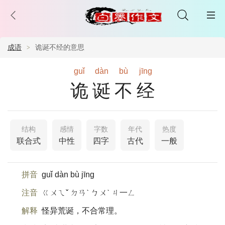
成语
诡诞不经的意思
guǐ
dàn
bù
jīng
诡诞不经
结构
感情
字数
年代
热度
联合式
中性
四字
古代
一般
拼音
guǐ dàn bù jīng
注音
ㄍㄨㄟˇ ㄉㄢˋ ㄅㄨˋ ㄐ一ㄥ
解释
怪异荒诞，不合常理。