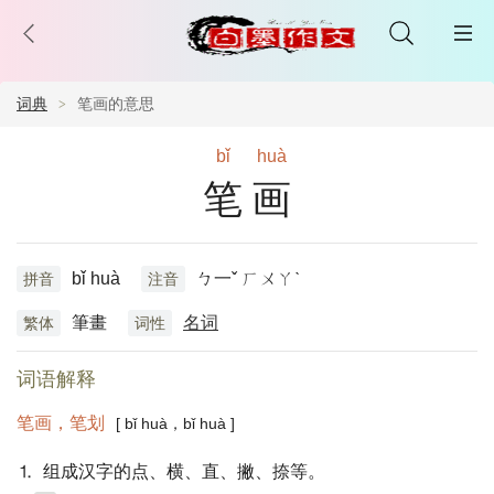
词典
笔画的意思
bǐ
huà
笔画
bǐ huà
ㄅ一ˇ ㄏㄨㄚˋ
拼音
注音
筆畫
名词
繁体
词性
词语解释
笔画，笔划
[ bǐ huà，bǐ huà ]
⒈ 组成汉字的点、横、直、撇、捺等。