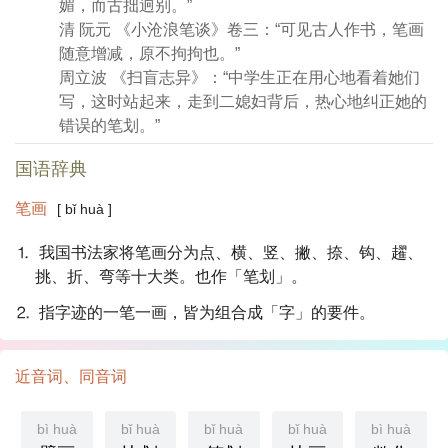
媚，而古拙逈别。”
清 阮元 《小沧浪笔谈》卷三：“可见古人作书，笔画
随意增减，原不拘拘也。”
周立波 《扫盲志异》：“中学生正在用心地看着她们
写，这时站起来，走到二媳妇背后，热心地纠正她的
错误的笔划。”
国语辞典
笔画
[ bǐ huà ]
⒈ 我国书法家将笔画分为点、横、竖、撇、捺、钩、趯、
挑、折、弯等十大类。也作「笔划」。
⒉ 指字迹的一笔一画，皆为组合成「字」的要件。
近音词、同音词
bì huà
bǐ huà
bǐ huà
bǐ huà
bì huà