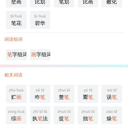
壁画
比划
笔划
比画
敝化
bǐ huā
bì huá
笔花
碧华
词语组词
笔
字组词
画
字组词
相关词语
zhù huà
zé bǐ
zhuì bǐ
yù bǐ
wù bǐ
贮
画
咋
笔
赘
笔
鬻
笔
误
笔
zōng huà
zhí bǐ fǎ
zhuō bǐ
zhuō bǐ
zào bǐ
综
画
执
笔
法
捉
笔
拙
笔
燥
笔