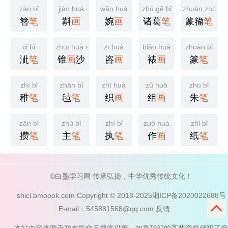
zān bǐ
jiào huà
wǎn huà
zhū gě bǐ
zhuàn zhòu b
簪
笔
斠
画
婉
画
诸葛
笔
篆籀
笔
cǐ bǐ
zhuī huà shā
zī huà
biǎo huà
zhuàn bǐ
泚
笔
锥
画
沙
咨
画
裱
画
篆
笔
zhì bǐ
zhān bǐ
zhī huà
zǔ huà
zhū bǐ
稚
笔
毡
笔
织
画
组
画
朱
笔
zǎn bǐ
zhǔ bǐ
zhí bǐ
zuò huà
zhǐ bǐ
攒
笔
主
笔
执
笔
作
画
纸
笔
©白墨学习网 传承弘扬，中华优秀传统文化！
shici.bmoook.com Copyright © 2018-2025
湘ICP备2020022688号
E-mail：545881568@qq.com
反馈