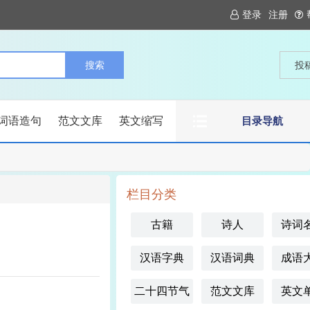
登录
注册
投
词语造句
范文文库
英文缩写
目录导航
栏目分类
古籍
诗人
诗词
汉语字典
汉语词典
成语
二十四节气
范文文库
英文