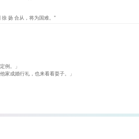
则 徐 扬 合从，将为国难。”
有定例。」
为他家成婚行礼，也来看看耍子。」