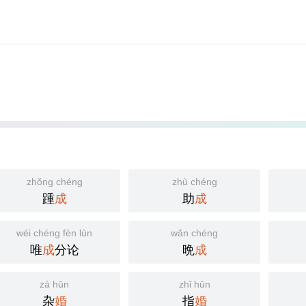
zhǒng chéng
zhù chéng
踵
成
助
成
wéi chéng fèn lùn
wǎn chéng
唯
成
分论
晩
成
zá hūn
zhǐ hūn
杂
婚
指
婚