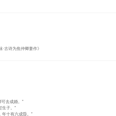
咏·古诗为焦仲卿妻作》
卿可去成婚。”
贺生子。”
，年十有六成昏。”