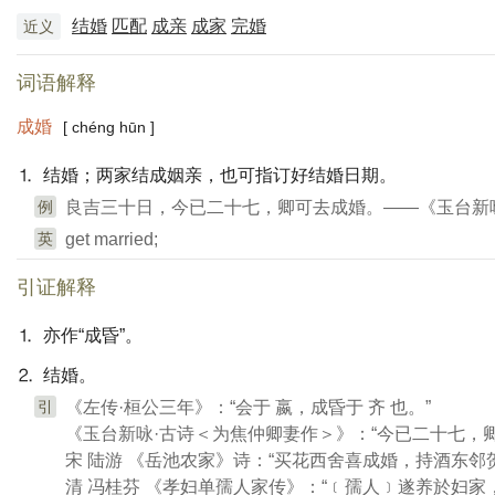
结婚
匹配
成亲
成家
完婚
近义
词语解释
成婚
[ chéng hūn ]
⒈ 结婚；两家结成姻亲，也可指订好结婚日期。
例
良吉三十日，今已二十七，卿可去成婚。——《玉台新
英
get married;
引证解释
⒈ 亦作“成昏”。
⒉ 结婚。
引
《左传·桓公三年》：“会于 嬴，成昏于 齐 也。”
《玉台新咏·古诗＜为焦仲卿妻作＞》：“今已二十七，
宋 陆游 《岳池农家》诗：“买花西舍喜成婚，持酒东邻
清 冯桂芬 《孝妇单孺人家传》：“﹝孺人﹞遂养於妇家