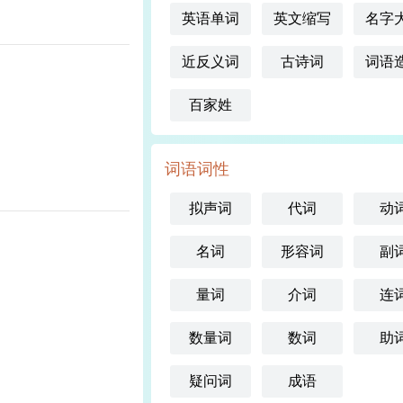
英语单词
英文缩写
名字
近反义词
古诗词
词语
百家姓
词语词性
拟声词
代词
动
名词
形容词
副
量词
介词
连
数量词
数词
助
疑问词
成语