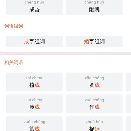
chéng hūn
chéng hún
成昏
酲魂
词语组词
成
字组词
婚
字组词
相关词语
zhí chéng
zǎo chéng
植
成
蚤
成
zhì chéng
zuò chéng
质
成
作
成
zuǎn chéng
zhuō hūn
纂
成
捉
婚