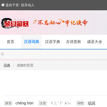
遥传千里· 悦耳动人
首页
汉语词典
汉语字典
古诗赏析
成语大全
词典
成婚的意思
chéng hūn
ㄔㄥˊ ㄏㄨㄣ
动词
拼音
注音
词性