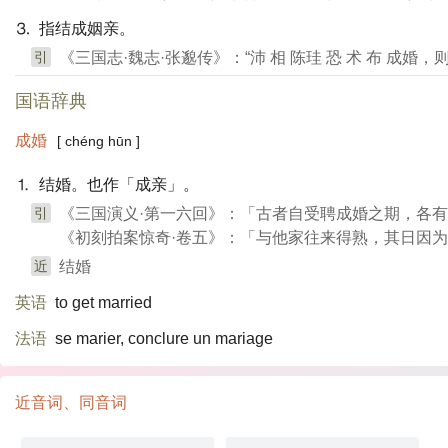
⒊ 指结成姻亲。
引
《三国志·魏志·张邈传》：“沛 相 陈珪 恐 术 布 成婚，
国语辞典
成婚
[ chéng hūn ]
⒈ 结婚。也作「成亲」。
引
《三国演义·第一六回》：「古者自受聘成婚之期，各
《初刻拍案惊奇·卷五》：「与他家往来得熟，其日因
近
结婚
英语
to get married
法语
se marier, conclure un mariage
近音词、同音词