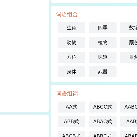
词语组合
生肖
四季
数
动物
植物
颜
方位
味道
自
身体
武器
词语组词
AA式
ABCC式
AAB
ABB式
ABAC式
AA
ABCB式
ABBC式
ABA