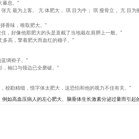
大蕃息。”
、张亢 最为上客。 亢 体肥大， 琪 目为牛； 琪 瘦骨立， 亢 
不择香味，唯取肥大。”
没住，好像他那肥大的头是直截了当地栽在肩胛上一般。”
丈多高，擎着肥大而血红的穗子。”
蓝绸褂子。”
衫，袖口与领边已全磨破。”
丛书，校勘精细，惜字体太肥大，这恐怕和他的视力不佳有关。”
。例如高血压病人的左心肥大、脑垂体生长激素分泌过量而引起