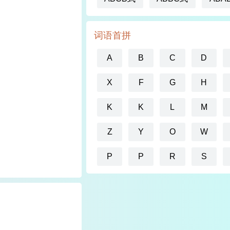
词语首拼
A
B
C
D
X
F
G
H
K
K
L
M
Z
Y
O
W
P
P
R
S