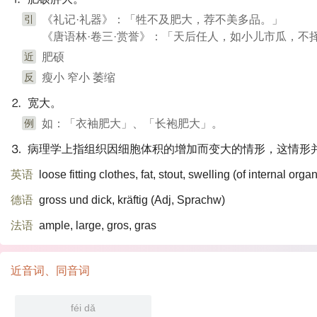
引
《礼记·礼器》：「牲不及肥大，荐不美多品。」
《唐语林·卷三·赏誉》：「天后任人，如小儿市瓜，不
近
肥硕
反
瘦小 窄小 萎缩
⒉ 宽大。
例
如：「衣袖肥大」、「长袍肥大」。
⒊ 病理学上指组织因细胞体积的增加而变大的情形，这情形
英语
loose fitting clothes, fat, stout, swelling (of internal orga
德语
gross und dick, kräftig (Adj, Sprachw)​
法语
ample, large, gros, gras
近音词、同音词
féi dǎ