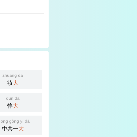
zhuāng dà
妆
大
dūn dà
惇
大
hōng gòng yī dà
中共一
大