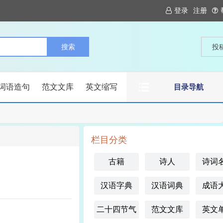
登录
注册
投
词语造句
范文文库
英文缩写
目录导航
栏目分类
古籍
诗人
诗词
汉语字典
汉语词典
成语
二十四节气
范文文库
英文