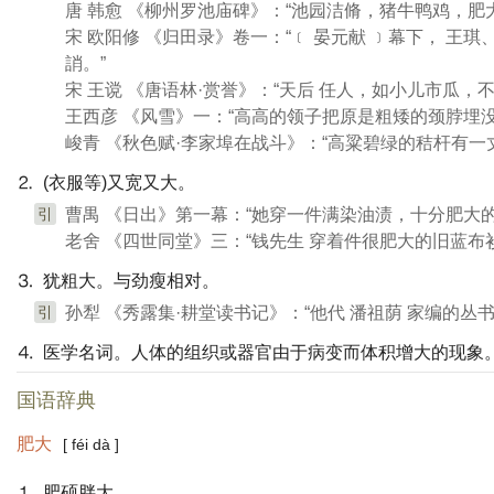
唐 韩愈 《柳州罗池庙碑》：“池园洁脩，猪牛鸭鸡，肥
宋 欧阳修 《归田录》卷一：“﹝ 晏元献 ﹞幕下， 王琪
誚。”
宋 王谠 《唐语林·赏誉》：“天后 任人，如小儿市瓜，
王西彦 《风雪》一：“高高的领子把原是粗矮的颈脖埋
峻青 《秋色赋·李家埠在战斗》：“高粱碧绿的秸杆有一
⒉ (衣服等)又宽又大。
引
曹禺 《日出》第一幕：“她穿一件满染油渍，十分肥大的
老舍 《四世同堂》三：“钱先生 穿着件很肥大的旧蓝布
⒊ 犹粗大。与劲瘦相对。
引
孙犁 《秀露集·耕堂读书记》：“他代 潘祖荫 家编的
⒋ 医学名词。人体的组织或器官由于病变而体积增大的现象
国语辞典
肥大
[ féi dà ]
⒈ 肥硕胖大。