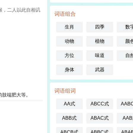
目为猴，二人以此自相讥
词语组合
生肖
四季
数
动物
植物
颜
方位
味道
自
身体
武器
词语组词
的肢端肥大等。
AA式
ABCC式
AAB
ABB式
ABAC式
AA
ABCB式
ABBC式
ABA