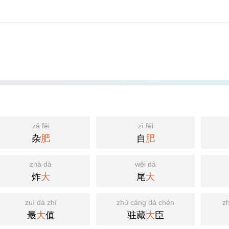
zá féi
zì féi
杂
肥
自
肥
zhà dà
wěi dà
炸
大
尾
大
zuì dà zhí
zhù cáng dà chén
z
最
大
值
驻藏
大
臣