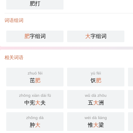
肥打
词语组词
肥
字组词
大
字组词
相关词语
zhuó féi
yù féi
茁
肥
饫
肥
zhōng xiàn dài fū
wǔ dà zhōu
中宪
大
夫
五
大
洲
zhǒng dà
wéi dà liáng
肿
大
惟
大
梁