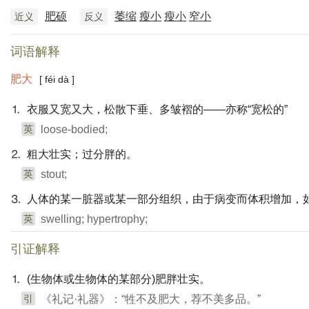
肥硕
萎缩
瘦小
瘦小
窄小
近义
反义
词语解释
肥大
[ féi dà ]
⒈ 衣服又宽又大，松散下垂、多皱褶的——亦称“宽松的”
英
loose-bodied;
⒉ 粗大壮实；过分胖的。
英
stout;
⒊ 人体的某一脏器或某一部分组织，由于病变而体积增加，
英
swelling; hypertrophy;
引证解释
⒈ (生物体或生物体的某部分)肥胖壮实。
引
《礼记·礼器》：“牲不及肥大，荐不美多品。”