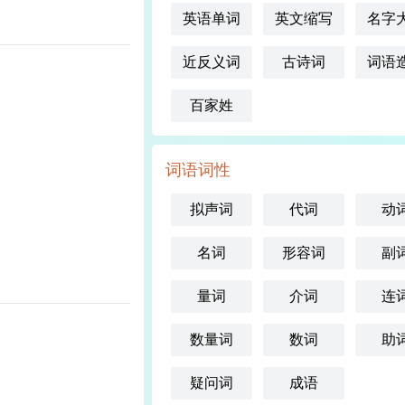
英语单词
英文缩写
名字
近反义词
古诗词
词语
百家姓
词语词性
拟声词
代词
动
名词
形容词
副
量词
介词
连
数量词
数词
助
疑问词
成语