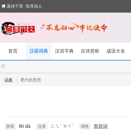
遥传千里· 悦耳动人
首页
汉语词典
汉语字典
古诗赏析
成语大全
词典
肥大的意思
féi dà
ㄈㄟˊ ㄉㄚˋ
形容词
拼音
注音
词性