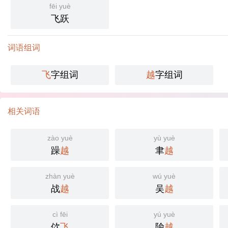
fēi yuè
飞跃
词语组词
飞
字组词
越
字组词
相关词语
zào yuè
yù yuè
躁
越
聿
越
zhàn yuè
wú yuè
战
越
吴
越
cì fēi
yú yuè
佽
飞
隃
越