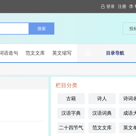
登录
注册
投
词语造句
范文文库
英文缩写
目录导航
栏目分类
古籍
诗人
诗词
汉语字典
汉语词典
成语
二十四节气
范文文库
英文