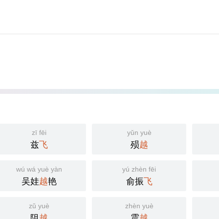
zī fēi
yǔn yuè
兹
飞
殒
越
wú wá yuè yàn
yú zhèn fēi
吴娃
越
艳
俞振
飞
zǔ yuè
zhèn yuè
阻
越
震
越