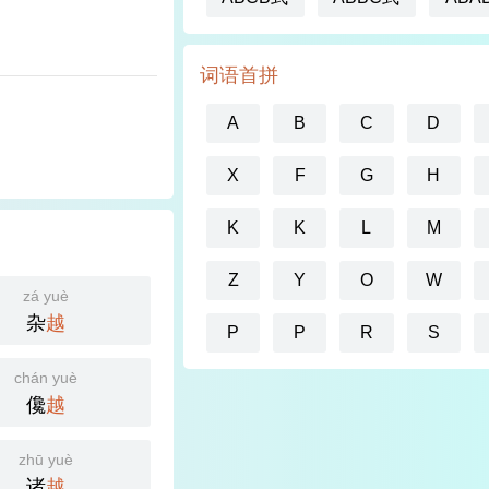
词语首拼
A
B
C
D
X
F
G
H
K
K
L
M
Z
Y
O
W
zá yuè
杂
越
P
P
R
S
chán yuè
儳
越
zhū yuè
诸
越