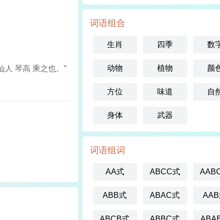
词语组合
生肖
四季
数
动物
植物
颜
人 琴高 乘之也。”
方位
味道
自
身体
武器
词语组词
AA式
ABCC式
AAB
ABB式
ABAC式
AA
ABCB式
ABBC式
ABA