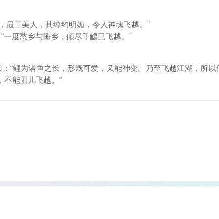
之 者，最工美人，其绰约明媚，令人神魂飞越。”
“一度愁乡与睡乡，倾尽千觴已飞越。”
 曰：“鲤为诸鱼之长，形既可爱，又能神变。乃至飞越江湖，所以仙
高，不能阻儿飞越。”