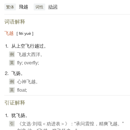
飛越
动词
繁体
词性
词语解释
飞越
[ fēi yuè ]
⒈ 从上空飞行越过。
例
飞越大西洋。
英
fly; overfly;
⒉ 飞扬。
例
心神飞越。
英
float;
引证解释
⒈ 犹飞扬。
引
《文选·刘琨＜劝进表＞》：“承问震惶，精爽飞越。”