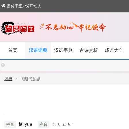
遥传千里· 悦耳动人
首页
汉语词典
汉语字典
古诗赏析
成语大全
词典
飞越的意思
fēi yuè
ㄈㄟ ㄩㄝˋ
拼音
注音