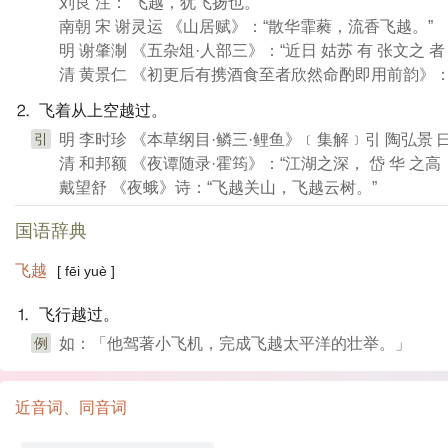
刘良 注：“飞越，犹飞扬也。”
南朝 宋 谢灵运 《山居赋》：“散华霏蕤，流香飞越。”
明 谢肇淛 《五杂俎·人部三》：“近日 姑苏 有 张文
清 黄景仁 《初更后有携酒食至者欣然命酌即用前韵》：
⒉ 飞着从上空越过。
引
明 李时珍 《本草纲目·鳞三·鲤鱼》﹝集解﹞引 陶弘景
清 和邦额 《夜谭随录·霍筠》：“江湖之深， 岱 华 之
戴望舒 《夜蛾》诗：“飞越关山，飞越云树。”
国语辞典
飞越
[ fēi yuè ]
⒈ 飞行越过。
例
如：「他驾著小飞机，完成飞越太平洋的壮举。」
近音词、同音词