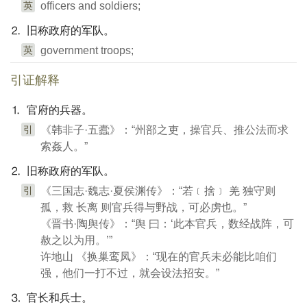
英
officers and soldiers;
⒉ 旧称政府的军队。
英
government troops;
引证解释
⒈ 官府的兵器。
引
《韩非子·五蠹》：“州部之吏，操官兵、推公法而求
索姦人。”
⒉ 旧称政府的军队。
引
《三国志·魏志·夏侯渊传》：“若﹝捨﹞ 羌 独守则
孤，救 长离 则官兵得与野战，可必虏也。”
《晋书·陶舆传》：“舆 曰：‘此本官兵，数经战阵，可
赦之以为用。’”
许地山 《换巢鸾凤》：“现在的官兵未必能比咱们
强，他们一打不过，就会设法招安。”
⒊ 官长和兵士。