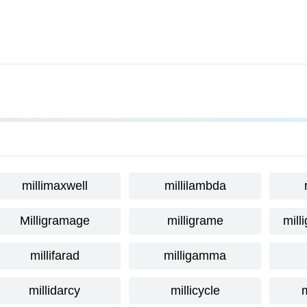
millimaxwell
millilambda
Milligramage
milligrame
mill
millifarad
milligamma
millidarcy
millicycle