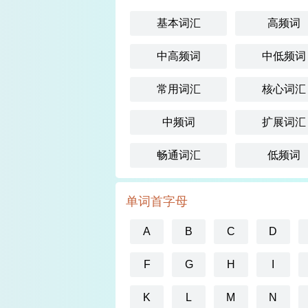
基本词汇
高频词
中高频词
中低频词
常用词汇
核心词汇
中频词
扩展词汇
畅通词汇
低频词
单词首字母
A
B
C
D
F
G
H
I
K
L
M
N