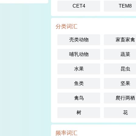
CET4
TEM8
分类词汇
壳类动物
家畜家禽
哺乳动物
蔬菜
水果
昆虫
鱼类
坚果
禽鸟
爬行两栖
树
花
频率词汇