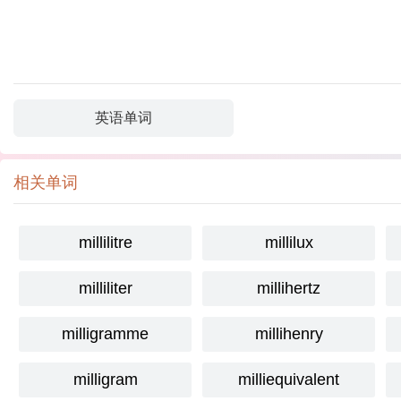
英语单词
相关单词
millilitre
millilux
milliliter
millihertz
milligramme
millihenry
milligram
milliequivalent