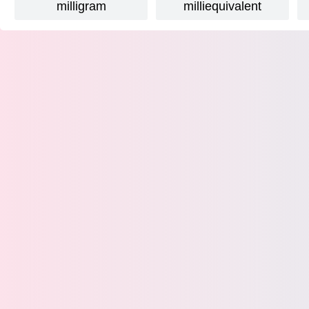
milligram
milliequivalent