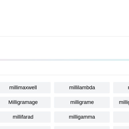
millimaxwell
millilambda
Milligramage
milligrame
mill
millifarad
milligamma