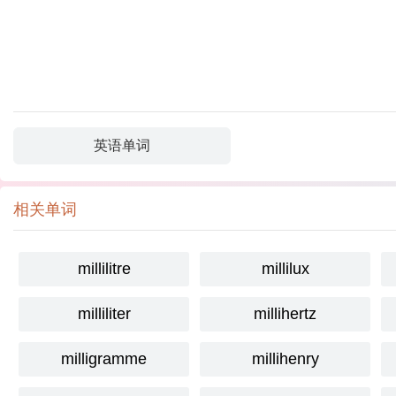
英语单词
相关单词
millilitre
millilux
milliliter
millihertz
milligramme
millihenry