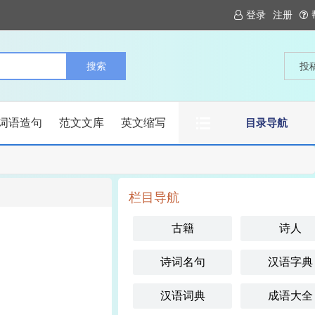
登录
注册
投
词语造句
范文文库
英文缩写
目录导航
栏目导航
古籍
诗人
诗词名句
汉语字典
汉语词典
成语大全