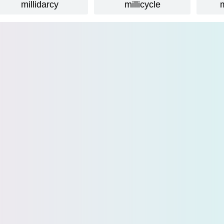
millidarcy
millicycle