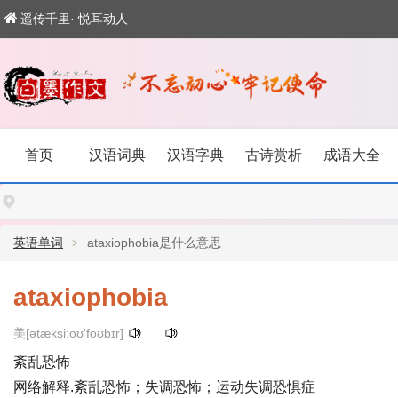
遥传千里· 悦耳动人
首页
汉语词典
汉语字典
古诗赏析
成语大全
英语单词
ataxiophobia是什么意思
ataxiophobia
美[ətæksi:oʊ'foʊbɪr]
紊乱恐怖
网络解释.紊乱恐怖；失调恐怖；运动失调恐惧症