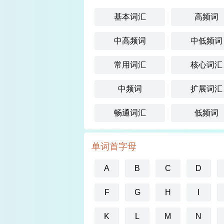
基本词汇
高频词
中高频词
中低频词
常用词汇
核心词汇
中频词
扩展词汇
畅通词汇
低频词
单词首字母
A
B
C
D
F
G
H
I
K
L
M
N