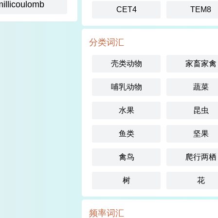
millicoulomb
CET4
TEM8
分类词汇
壳类动物
家畜家禽
哺乳动物
蔬菜
水果
昆虫
鱼类
坚果
禽鸟
爬行两栖
树
花
频率词汇