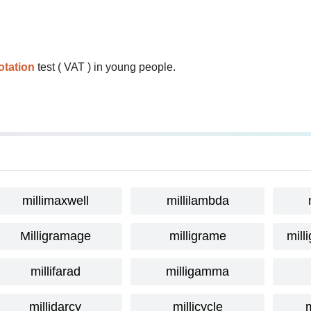
otation
test ( VAT ) in young people.
millimaxwell
millilambda
Milligramage
milligrame
mill
millifarad
milligamma
millidarcy
millicycle