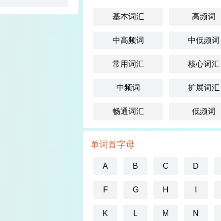
基本词汇
高频词
中高频词
中低频词
常用词汇
核心词汇
中频词
扩展词汇
畅通词汇
低频词
单词首字母
A
B
C
D
F
G
H
I
K
L
M
N