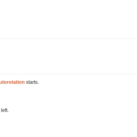
utorotation
starts.
left.