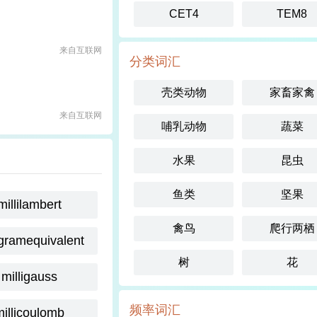
CET4
TEM8
来自互联网
分类词汇
壳类动物
家畜家禽
来自互联网
哺乳动物
蔬菜
水果
昆虫
鱼类
坚果
millilambert
禽鸟
爬行两栖
igramequivalent
树
花
milligauss
频率词汇
millicoulomb