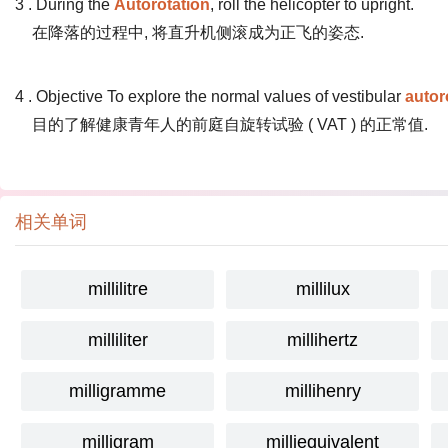
3 . During the
Autorotation
, roll the helicopter to upright.
在降落的过程中, 将直升机侧滚成为正飞的姿态.
4 . Objective To explore the normal values of vestibular
autor
目的了解健康青年人的前庭自旋转试验 ( VAT ) 的正常值.
相关单词
millilitre
millilux
milliliter
millihertz
milligramme
millihenry
milligram
milliequivalent