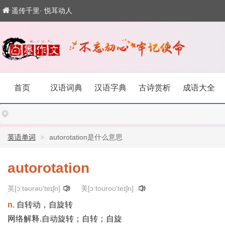
遥传千里· 悦耳动人
首页
汉语词典
汉语字典
古诗赏析
成语大全
英语单词
autorotation是什么意思
autorotation
英[ɔ:təʊrəʊ'teɪʃn]
美[ɔ:toʊroʊ'teɪʃn]
n.
自转动，自旋转
网络解释.自动旋转；自转；自旋