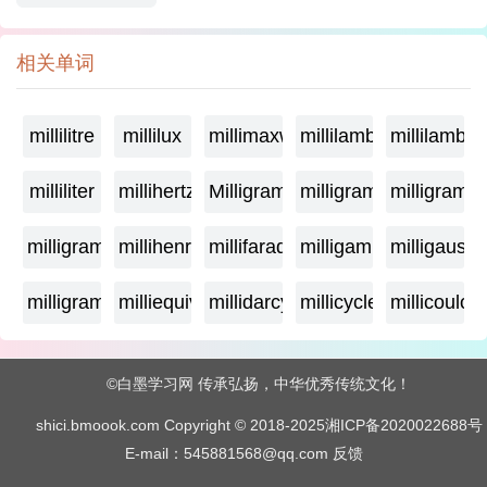
相关单词
millilitre
millilux
millimaxwell
millilambda
millilamber
milliliter
millihertz
Milligramage
milligrame
milligrame
milligramme
millihenry
millifarad
milligamma
milligauss
milligram
milliequivalent
millidarcy
millicycle
millicoulo
©白墨学习网 传承弘扬，中华优秀传统文化！
shici.bmoook.com Copyright © 2018-2025
湘ICP备2020022688号
E-mail：545881568@qq.com
反馈