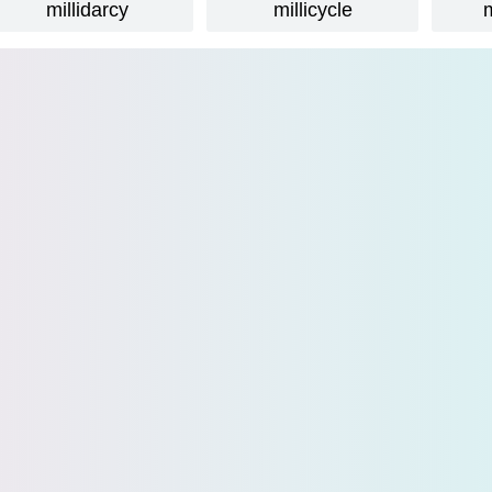
millidarcy
millicycle