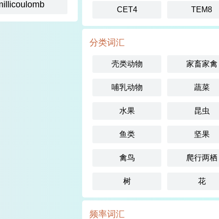
millicoulomb
CET4
TEM8
分类词汇
壳类动物
家畜家禽
哺乳动物
蔬菜
水果
昆虫
鱼类
坚果
禽鸟
爬行两栖
树
花
频率词汇