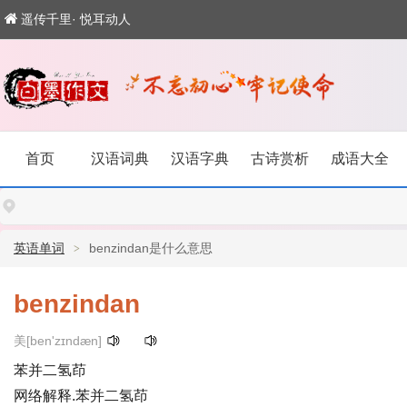
遥传千里· 悦耳动人
首页
汉语词典
汉语字典
古诗赏析
成语大全
英语单词
benzindan是什么意思
benzindan
美[ben'zɪndæn]
苯并二氢茚
网络解释.苯并二氢茚