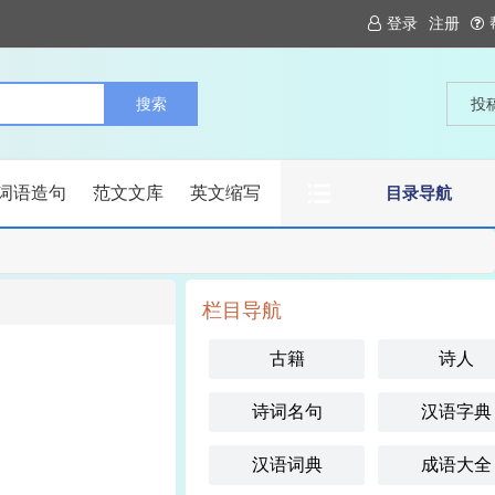
登录
注册
投
词语造句
范文文库
英文缩写
目录导航
栏目导航
古籍
诗人
诗词名句
汉语字典
汉语词典
成语大全