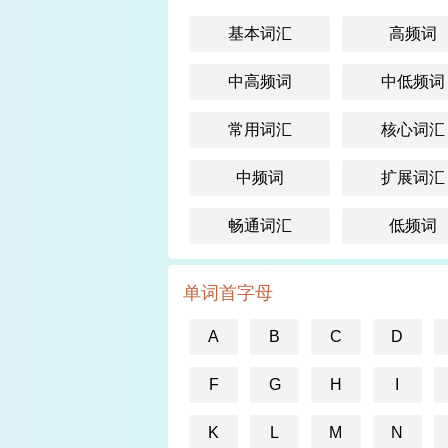
基本词汇
高频词
中高频词
中低频词
常用词汇
核心词汇
中频词
扩展词汇
畅通词汇
低频词
单词首字母
A
B
C
D
F
G
H
I
K
L
M
N