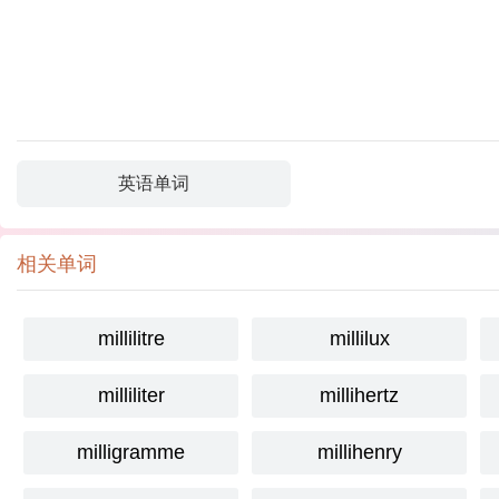
英语单词
相关单词
millilitre
millilux
milliliter
millihertz
milligramme
millihenry