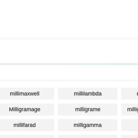
millimaxwell
millilambda
Milligramage
milligrame
mill
millifarad
milligamma