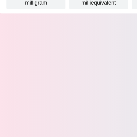
milligram
milliequivalent