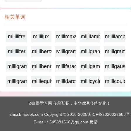
相关单词
millilitre
millilux
millimaxwell
millilambda
millilamber
milliliter
millihertz
Milligramage
milligrame
milligrame
milligramme
millihenry
millifarad
milligamma
milligauss
milligram
milliequivalent
millidarcy
millicycle
millicoulo
©白墨学习网 传承弘扬，中华优秀传统文化！
shici.bmoook.com Copyright © 2018-2025
湘ICP备2020022688号
E-mail：545881568@qq.com
反馈