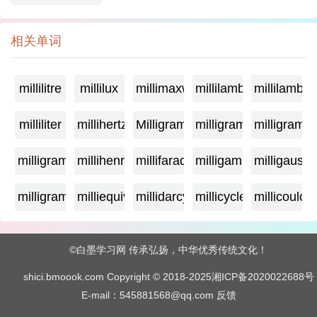
相关单词
millilitre
millilux
millimaxwell
millilambda
millilamber
milliliter
millihertz
Milligramage
milligrame
milligrame
milligramme
millihenry
millifarad
milligamma
milligauss
milligram
milliequivalent
millidarcy
millicycle
millicoulo
©白墨学习网 传承弘扬，中华优秀传统文化！
shici.bmoook.com Copyright © 2018-2025
湘ICP备2020022688号
E-mail：545881568@qq.com
反馈