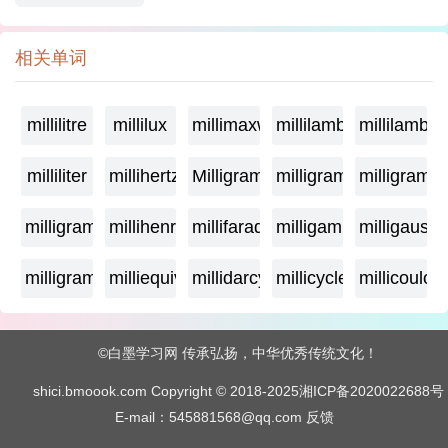
相关单词
millilitre
millilux
millimaxwell
millilambda
millilamber
milliliter
millihertz
Milligramage
milligrame
milligrame
milligramme
millihenry
millifarad
milligamma
milligauss
milligram
milliequivalent
millidarcy
millicycle
millicoulo
©白墨学习网 传承弘扬，中华优秀传统文化！
shici.bmoook.com Copyright © 2018-2025
湘ICP备2020022688号
E-mail：545881568@qq.com
反馈