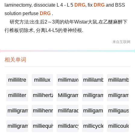
laminectomy, dissociate L 4 - L 5
DRG
, fix
DRG
and BSS
solution perfuse
DRG
.
研究方法:出生后2～3周的幼年Wistar大鼠,在乙醚麻醉下
行椎板切除术, 分离L4-L5的脊神经根.
来自互联网
相关单词
millilitre
millilux
millimaxwell
millilambda
millilamber
milliliter
millihertz
Milligramage
milligrame
milligrame
milligramme
millihenry
millifarad
milligamma
milligauss
milligram
milliequivalent
millidarcy
millicycle
millicoulo