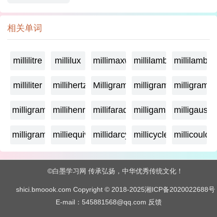
相关单词
millilitre
millilux
millimaxwell
millilambda
millilamber
milliliter
millihertz
Milligramage
milligrame
milligrame
milligramme
millihenry
millifarad
milligamma
milligauss
milligram
milliequivalent
millidarcy
millicycle
millicoulo
©白墨学习网 传承弘扬，中华优秀传统文化！
shici.bmoook.com Copyright © 2018-2025
湘ICP备2020022688号
E-mail：545881568@qq.com
反馈