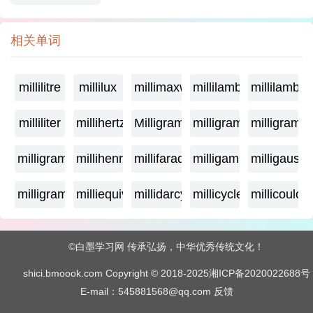
相关单词
millilitre
millilux
millimaxwell
millilambda
millilamber
milliliter
millihertz
Milligramage
milligrame
milligrame
milligramme
millihenry
millifarad
milligamma
milligauss
milligram
milliequivalent
millidarcy
millicycle
millicoulo
©白墨学习网 传承弘扬，中华优秀传统文化！
shici.bmoook.com Copyright © 2018-2025
湘ICP备2020022688号
E-mail：545881568@qq.com
反馈