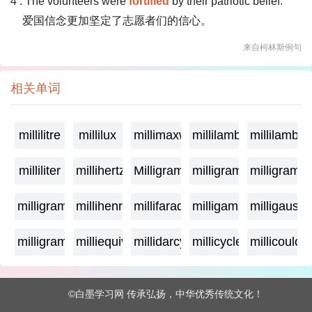
4 . The volunteers were
fortified
by their patriotic belief.
爱国信念更加坚定了志愿者们的信心。
来自柯林斯例句
相关单词
millilitre
millilux
millimaxwell
millilambda
millilamber
milliliter
millihertz
Milligramage
milligrame
milligrame
milligramme
millihenry
millifarad
milligamma
milligauss
milligram
milliequivalent
millidarcy
millicycle
millicoulo
©白墨学习网 传承弘扬，中华优秀传统文化！