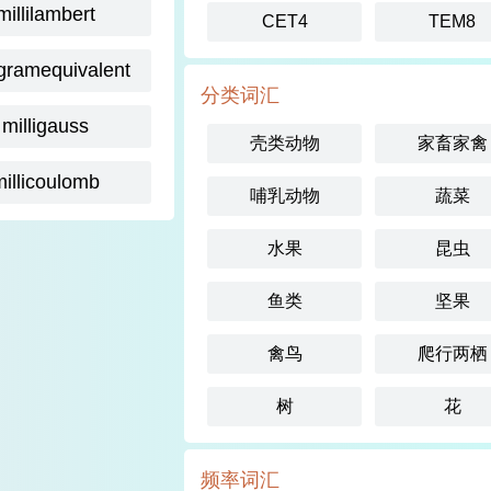
millilambert
CET4
TEM8
igramequivalent
分类词汇
milligauss
壳类动物
家畜家禽
millicoulomb
哺乳动物
蔬菜
水果
昆虫
鱼类
坚果
禽鸟
爬行两栖
树
花
频率词汇