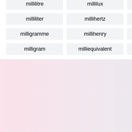
millilitre
millilux
milliliter
millihertz
milligramme
millihenry
milligram
milliequivalent