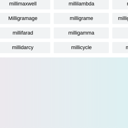
millimaxwell
millilambda
Milligramage
milligrame
mill
millifarad
milligamma
millidarcy
millicycle