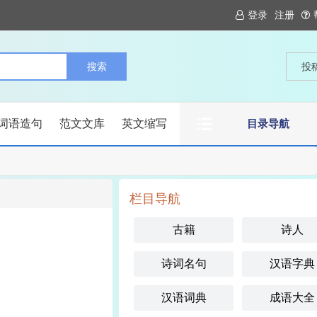
登录
注册
投
词语造句
范文文库
英文缩写
目录导航
栏目导航
古籍
诗人
诗词名句
汉语字典
汉语词典
成语大全