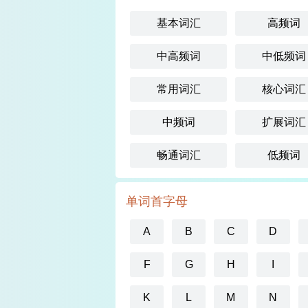
基本词汇
高频词
中高频词
中低频词
常用词汇
核心词汇
中频词
扩展词汇
畅通词汇
低频词
单词首字母
A
B
C
D
F
G
H
I
K
L
M
N