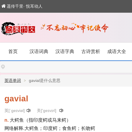
遥传千里· 悦耳动人
首页
汉语词典
汉语字典
古诗赏析
成语大全
英语单词
gavial是什么意思
gavial
英[ˈgeɪviəl]
美['ɡeɪvɪrl]
n.
大鳄鱼（指印度鳄或马来鳄）
网络解释.大鳄鱼；印度鳄；食鱼鳄；长吻鳄