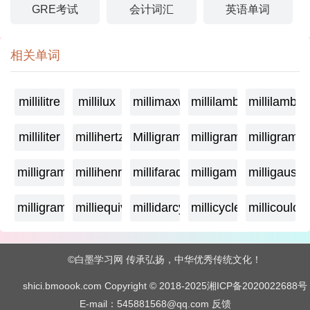
GRE考试
会计词汇
英语单词
相关单词
millilitre
millilux
millimaxwell
millilambda
millilamber
milliliter
millihertz
Milligramage
milligrame
milligrame
milligramme
millihenry
millifarad
milligamma
milligauss
milligram
milliequivalent
millidarcy
millicycle
millicoulo
©白墨学习网 传承弘扬，中华优秀传统文化！
shici.bmoook.com Copyright © 2018-2025
湘ICP备2020022688号
E-mail：545881568@qq.com
反馈