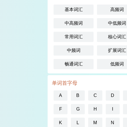
基本词汇
高频词
中高频词
中低频词
常用词汇
核心词汇
中频词
扩展词汇
畅通词汇
低频词
单词首字母
A
B
C
D
F
G
H
I
K
L
M
N