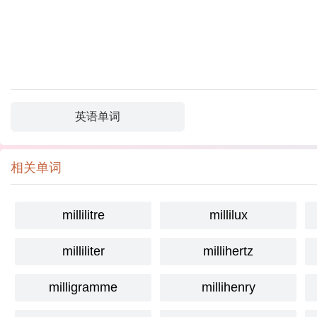
英语单词
相关单词
millilitre
millilux
milliliter
millihertz
milligramme
millihenry