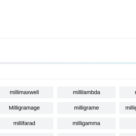
millimaxwell
millilambda
Milligramage
milligrame
mill
millifarad
milligamma