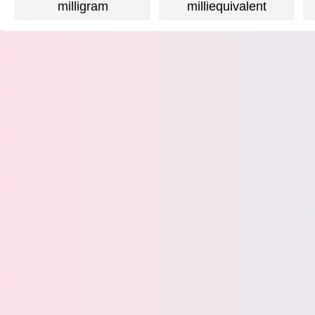
milligram
milliequivalent