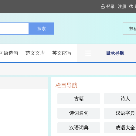
登录
注册
投
词语造句
范文文库
英文缩写
目录导航
栏目导航
古籍
诗人
诗词名句
汉语字典
汉语词典
成语大全