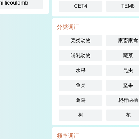
millicoulomb
CET4
TEM8
分类词汇
壳类动物
家畜家禽
哺乳动物
蔬菜
水果
昆虫
鱼类
坚果
禽鸟
爬行两栖
树
花
频率词汇