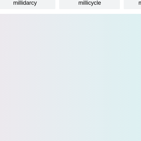
millidarcy
millicycle