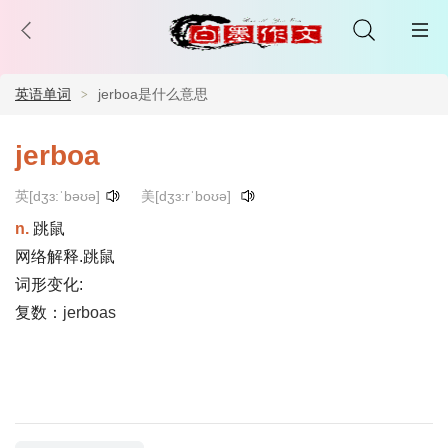
英语单词
jerboa是什么意思
jerboa
英[dʒɜ:ˈbəʊə]
美[dʒɜ:rˈboʊə]
n.
跳鼠
网络解释.跳鼠
词形变化:
复数：
jerboas