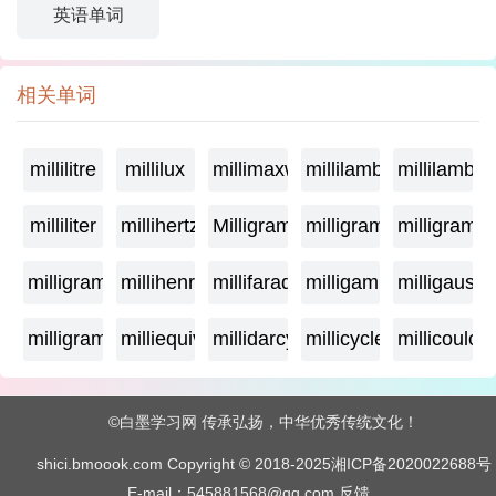
英语单词
相关单词
millilitre
millilux
millimaxwell
millilambda
millilamber
milliliter
millihertz
Milligramage
milligrame
milligrame
milligramme
millihenry
millifarad
milligamma
milligauss
milligram
milliequivalent
millidarcy
millicycle
millicoulo
©白墨学习网 传承弘扬，中华优秀传统文化！
shici.bmoook.com Copyright © 2018-2025
湘ICP备2020022688号
E-mail：545881568@qq.com
反馈