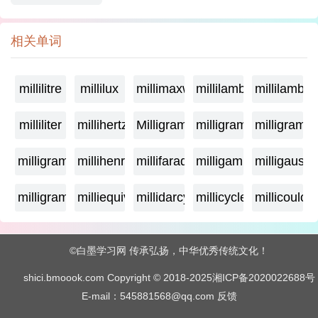
相关单词
millilitre
millilux
millimaxwell
millilambda
millilamber
milliliter
millihertz
Milligramage
milligrame
milligrame
milligramme
millihenry
millifarad
milligamma
milligauss
milligram
milliequivalent
millidarcy
millicycle
millicoulo
©白墨学习网 传承弘扬，中华优秀传统文化！
shici.bmoook.com Copyright © 2018-2025
湘ICP备2020022688号
E-mail：545881568@qq.com
反馈