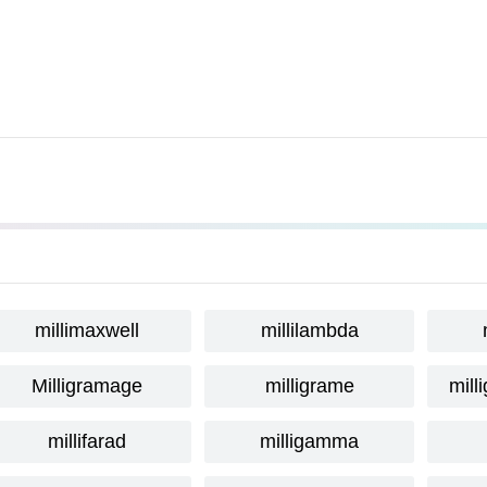
millimaxwell
millilambda
Milligramage
milligrame
mill
millifarad
milligamma