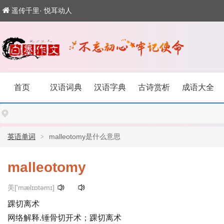
遥传千里· 悦耳动人
首页
汉语词典
汉语字典
古诗赏析
成语大全
英语单词
malleotomy是什么意思
malleotomy
美['mælɪɒtəmɪ]
踝切离术
网络解释.锤骨切开术；踝切离术