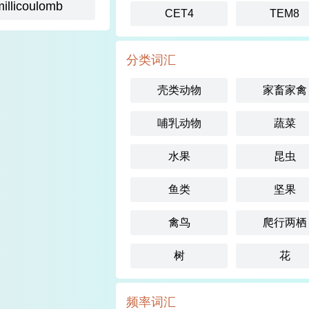
millicoulomb
CET4
TEM8
分类词汇
壳类动物
家畜家禽
哺乳动物
蔬菜
水果
昆虫
鱼类
坚果
禽鸟
爬行两栖
树
花
频率词汇