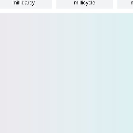
millidarcy
millicycle