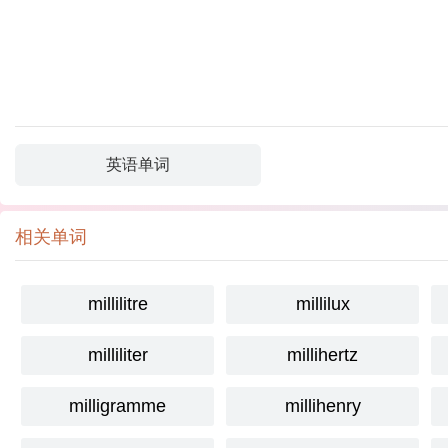
英语单词
相关单词
millilitre
millilux
milliliter
millihertz
milligramme
millihenry