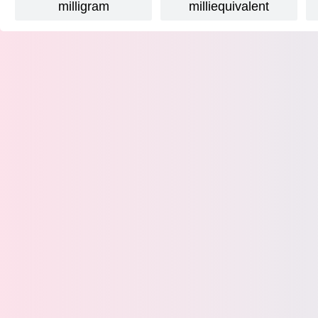
milligram
milliequivalent