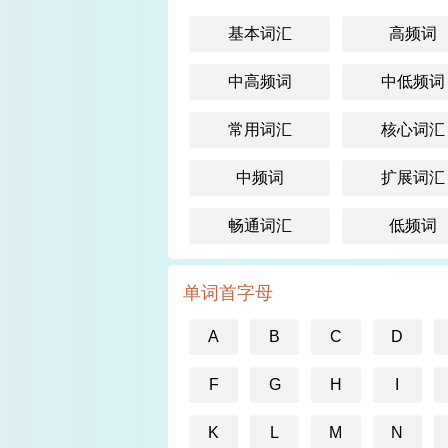
基本词汇
高频词
中高频词
中低频词
常用词汇
核心词汇
中频词
扩展词汇
畅通词汇
低频词
单词首字母
A
B
C
D
F
G
H
I
K
L
M
N