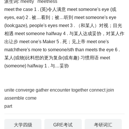
派生词:
meetly
meetness
meet the case 1 . (英)令人满意 meet someone's eye (或
eyes, ear) 2 . 被…看到；被…听到 meet someone's eye
(look;gaze), people's eyes meet 3 . （和某人）对视；目光
相遇 meet someone halfway 4 . 与某人达成妥协，对某人作
出让步 meet one's Maker 5 . 死；见上帝 meet one's
matchthere's more to someone/sth than meets the eye 6 .
某人(或物)比料想的更为复杂(或有趣) 习惯用语 meet
(someone) halfway 1 . 与…妥协
unite
converge
gather
encounter
together
connect
join
assemble
come
part
大学四级
GRE考试
考研词汇