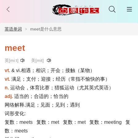
英语单词
meet是什么意思
meet
英[mi:t]
美[mit]
vt.
& vi.相遇；相识；开会；接触（某物）
vt.
满足；支付；迎接；经历（常指不愉快的事）
n.
运动会，体育比赛；猎狐运动（尤其英式英语）
adj.
适当的；合适的；恰当的
网络解释.满足；见面；见到；遇到
词形变化:
复数：
meets
复数：
met
复数：
met
复数：
meeting
复
数：
meets