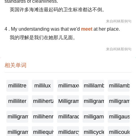
standards of cleanliness.
英国许多海滩连最起码的卫生标准都达不倒。
来自柯林斯例句
4 . My understanding was that we'd
meet
at her place.
我的理解是我们在她那儿见面。
来自柯林斯例句
相关单词
millilitre
millilux
millimaxwell
millilambda
millilamber
milliliter
millihertz
Milligramage
milligrame
milligrame
milligramme
millihenry
millifarad
milligamma
milligauss
milligram
milliequivalent
millidarcy
millicycle
millicoulo